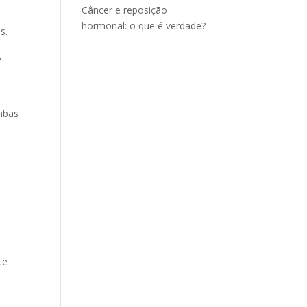
Câncer e reposição
hormonal: o que é verdade?
s.
A
ambas
te