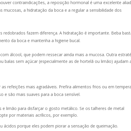
uver contraindicações, a reposição hormonal é uma excelente aliad
s mucosas, a hidratação da boca e a regular a sensibilidade dos
s redobrados fazem diferença. A hidratação é importante. Beba bas
ento da boca e mantenha a higiene bucal.
 com álcool, que podem ressecar ainda mais a mucosa. Outra estrat
al ou balas sem açúcar (especialmente as de hortelã ou limão) ajudam 
s refeições mais agradáveis. Prefira alimentos frios ou em temper
o e são mais suaves para a boca sensível.
e limão para disfarçar o gosto metálico. Se os talheres de metal
opte por materiais acrílicos, por exemplo.
ou ácidos porque eles podem piorar a sensação de queimação.