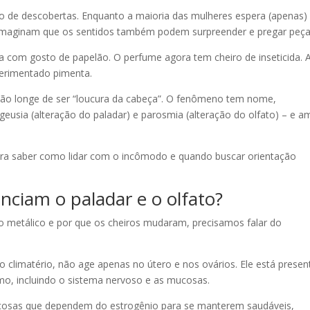
rio de descobertas. Enquanto a maioria das mulheres espera (apenas)
 imaginam que os sentidos também podem surpreender e pregar peça
ca com gosto de papelão. O perfume agora tem cheiro de inseticida. 
perimentado pimenta.
stão longe de ser “loucura da cabeça”. O fenômeno tem nome,
geusia (alteração do paladar) e parosmia (alteração do olfato) – e 
ara saber como lidar com o incômodo e quando buscar orientação
ciam o paladar e o olfato?
o metálico e por que os cheiros mudaram, precisamos falar do
 climatério, não age apenas no útero e nos ovários. Ele está presen
o, incluindo o sistema nervoso e as mucosas.
mucosas que dependem do estrogênio para se manterem saudáveis,