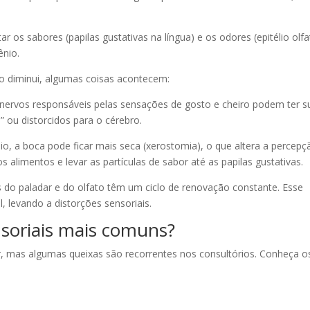
r os sabores (papilas gustativas na língua) e os odores (epitélio olfa
ênio.
o diminui, algumas coisas acontecem:
 nervos responsáveis pelas sensações de gosto e cheiro podem ter s
s” ou distorcidos para o cérebro.
o, a boca pode ficar mais seca (xerostomia), o que altera a percepç
os alimentos e levar as partículas de sabor até as papilas gustativas.
s do paladar e do olfato têm um ciclo de renovação constante. Esse
 levando a distorções sensoriais.
nsoriais mais comuns?
, mas algumas queixas são recorrentes nos consultórios. Conheça o