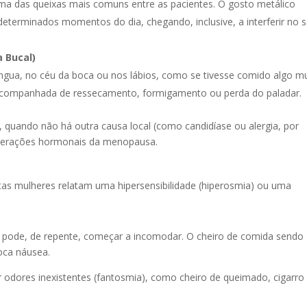
a das queixas mais comuns entre as pacientes. O gosto metálico
determinados momentos do dia, chegando, inclusive, a interferir no 
a Bucal)
ngua, no céu da boca ou nos lábios, como se tivesse comido algo m
 acompanhada de ressecamento, formigamento ou perda do paladar.
 quando não há outra causa local (como candidíase ou alergia, por
lterações hormonais da menopausa.
itas mulheres relatam uma hipersensibilidade (hiperosmia) ou uma
 pode, de repente, começar a incomodar. O cheiro de comida sendo
oca náusea.
 odores inexistentes (fantosmia), como cheiro de queimado, cigarro