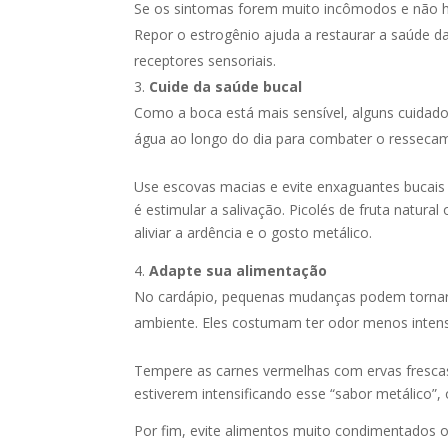
Se os sintomas forem muito incômodos e não ho
Repor o estrogênio ajuda a restaurar a saúde da
receptores sensoriais.
Cuide da saúde bucal
Como a boca está mais sensível, alguns cuidado
água ao longo do dia para combater o ressecam
Use escovas macias e evite enxaguantes bucais
é estimular a salivação. Picolés de fruta natur
aliviar a ardência e o gosto metálico.
Adapte sua alimentação
No cardápio, pequenas mudanças podem tornar a
ambiente. Eles costumam ter odor menos intens
Tempere as carnes vermelhas com ervas frescas 
estiverem intensificando esse “sabor metálico”, 
Por fim, evite alimentos muito condimentados 