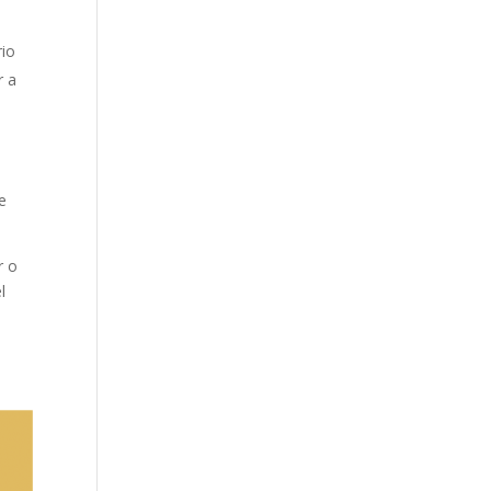
rio
r a
e
r o
l