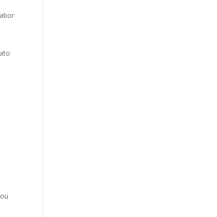
sabor
uito
 ou