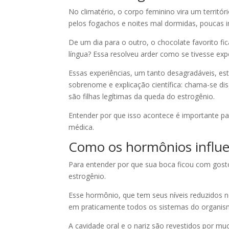
No climatério, o corpo feminino vira um territó
pelos fogachos e noites mal dormidas, poucas
De um dia para o outro, o chocolate favorito fi
língua? Essa resolveu arder como se tivesse ex
Essas experiências, um tanto desagradáveis, e
sobrenome e explicação científica: chama-se dis
são filhas legítimas da queda do estrogênio.
Entender por que isso acontece é importante p
médica.
Como os hormônios influen
Para entender por que sua boca ficou com gost
estrogênio.
Esse hormônio, que tem seus níveis reduzidos no
em praticamente todos os sistemas do organism
A cavidade oral e o nariz são revestidos por 