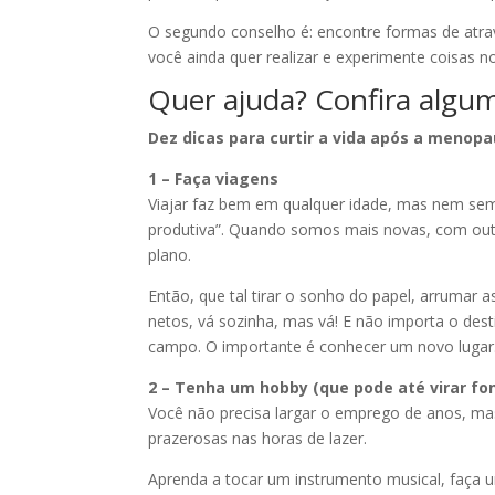
O segundo conselho é: encontre formas de atrav
você ainda quer realizar e experimente coisas n
Quer ajuda? Confira algum
Dez dicas para curtir a vida após a menop
1 – Faça viagens
Viajar faz bem em qualquer idade, mas nem sempr
produtiva”. Quando somos mais novas, com outr
plano.
Então, que tal tirar o sonho do papel, arrumar 
netos, vá sozinha, mas vá! E não importa o des
campo. O importante é conhecer um novo lugar
2 – Tenha um hobby (que pode até virar fo
Você não precisa largar o emprego de anos, mas
prazerosas nas horas de lazer.
Aprenda a tocar um instrumento musical, faça 