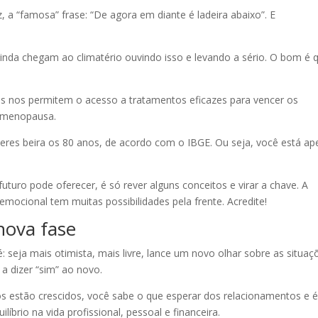
 a “famosa” frase: “De agora em diante é ladeira abaixo”. E
ainda chegam ao climatério ouvindo isso e levando a sério. O bom é 
ias nos permitem o acesso a tratamentos eficazes para vencer os
a menopausa.
eres beira os 80 anos, de acordo com o IBGE. Ou seja, você está a
futuro pode oferecer, é só rever alguns conceitos e virar a chave. A
emocional tem muitas possibilidades pela frente. Acredite!
nova fase
seja mais otimista, mais livre, lance um novo olhar sobre as situaç
 a dizer “sim” ao novo.
hos estão crescidos, você sabe o que esperar dos relacionamentos e 
líbrio na vida profissional, pessoal e financeira.