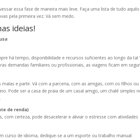
essar essa fase de maneira mais leve. Faça uma lista de tudo aquilo
ovas pela primeira vez. Vá sem medo.
as ideias!
ausa
e há tempo, disponibilidade e recursos suficientes ao longo da tal 
as demandas familiares ou profissionais, as viagens ficam em segu
as malas e partir. Vá com a parceria, com as amigas, com os filhos ou
tino. Pode ser a casa de praia de um casal amigo, um chalé simples n
.
nte de renda)
, com certeza, pode desacelerar e aliviar o estresse com atividades
um curso de idioma, dedique-se a um esporte ou trabalho manual