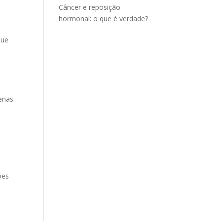
Câncer e reposição
hormonal: o que é verdade?
que
penas
ões
é