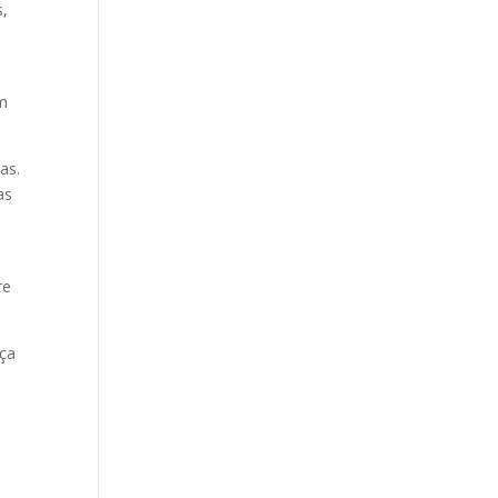
s,
um
as.
as
re
eça