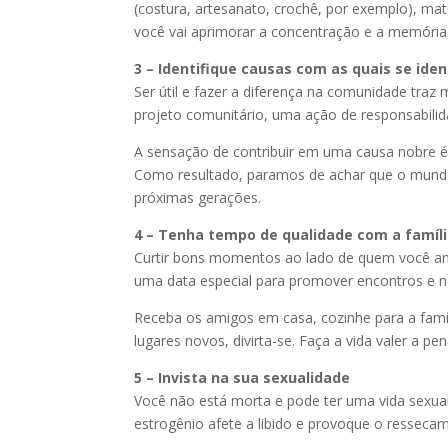
(costura, artesanato, crochê, por exemplo), mat
você vai aprimorar a concentração e a memória
3 – Identifique causas com as quais se iden
Ser útil e fazer a diferença na comunidade traz 
projeto comunitário, uma ação de responsabilid
A sensação de contribuir em uma causa nobre é
Como resultado, paramos de achar que o mundo 
próximas gerações.
4 – Tenha tempo de qualidade com a famíl
Curtir bons momentos ao lado de quem você ama
uma data especial para promover encontros e ne
Receba os amigos em casa, cozinhe para a famíl
lugares novos, divirta-se. Faça a vida valer a pen
5 – Invista na sua sexualidade
Você não está morta e pode ter uma vida sexual
estrogênio afete a libido e provoque o resseca