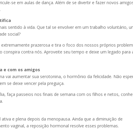
ricule-se em aulas de dança. Além de se divertir e fazer novos amigo
.
tifica
mais sentido à vida. Que tal se envolver em um trabalho voluntário, 
ade social?
 extremamente prazerosa e tira o foco dos nossos próprios problem
conspira contra nós. Aproveite seu tempo e deixe um legado para 
ia e com os amigos
 vai aumentar sua serotonina, o hormônio da felicidade. Não espe
m se deixe vencer pela preguiça.
ia, faça passeios nos finais de semana com os filhos e netos, conh
a.
 ativa e plena depois da menopausa. Ainda que a diminuição de
mento vaginal, a reposição hormonal resolve esses problemas.