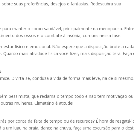
 sobre suas preferências, desejos e fantasias. Redescubra sua
nte para manter o corpo saudável, principalmente na menopausa. Entr
cimento dos ossos e o combate à insônia, comuns nessa fase.
em-estar físico e emocional. Não espere que a disposição brote a cad
Quanto mais atividade física você fizer, mais disposição terá. Faça
o
ice. Divirta-se, conduza a vida de forma mais leve, ria de si mesmo
guém pessimista, que reclama o tempo todo e não tem motivação ou
outras mulheres. Climatério é atitude!
trás por conta da falta de tempo ou de recursos? É hora de resgatá-l
á a um luau na praia, dance na chuva, faça uma excursão para o dest