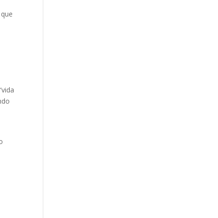
 que
“vida
ndo
o