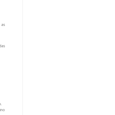
e as
a
 das
.
o.
ino