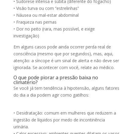
• Sudorese intensa e súbita (diferente do fogacho)
• Visão turva ou com “estrelinhas”
• Náusea ou mal-estar abdominal
• Fraqueza nas pernas
• Dor no peito (rara, mas possível, e exige
investigação)
Em alguns casos pode ainda ocorrer perda real de
consciência (mesmo que por segundos), mas, aqui,
atenção: a síncope é um sinal de alerta e não deve ser
ignorada. Se acontecer com você, relate ao médico.
O que pode piorar a pressão baixa no
climatério?
Se você já tem tendência à hipotensão, alguns fatores
do dia a dia podem agir como gatilhos:
• Desidratação: comum em mulheres que reduzem a
ingestão de líquidos por medo de incontinência
urinária.
• Calor excessivo: ambientes quentes dilatam os vasos