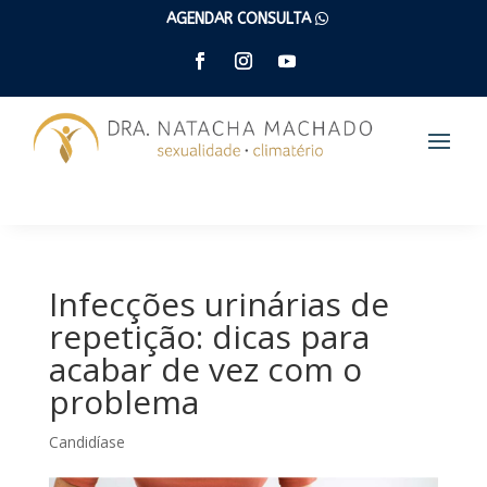
AGENDAR CONSULTA
(47) 9 9262 6005
Infecções urinárias de
repetição: dicas para
acabar de vez com o
problema
Candidíase