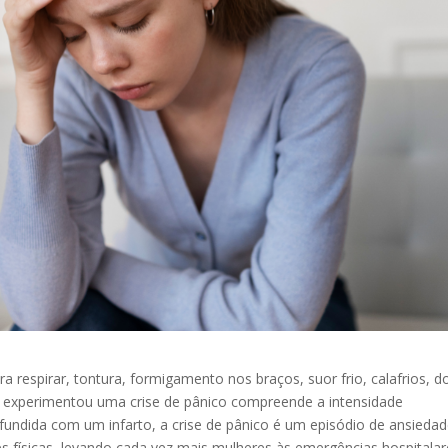
a respirar, tontura, formigamento nos braços, suor frio, calafrios, d
 experimentou uma crise de pânico compreende a intensidade
undida com um infarto, a crise de pânico é um episódio de ansieda
 físicas, levando cada vez mais mulheres às emergências hospitalar