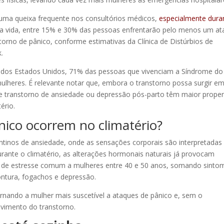
 uma queixa frequente nos consultórios médicos,
especialmente dura
o da vida, entre 15% e 30% das pessoas enfrentarão pelo menos um a
rno de pânico, conforme estimativas da Clínica de Distúrbios de
.
 dos Estados Unidos, 71% das pessoas que vivenciam a Síndrome do
ulheres. É relevante notar que, embora o transtorno possa surgir e
 de transtorno de ansiedade ou depressão pós-parto têm maior prope
ério.
nico ocorrem no climatério?
tinos de ansiedade, onde as sensações corporais são interpretadas
ante o climatério, as alterações hormonais naturais já provocam
 de estresse comum a mulheres entre 40 e 50 anos, somando sinto
tontura, fogachos e depressão.
nando a mulher mais suscetível a ataques de pânico e, sem o
vimento do transtorno.