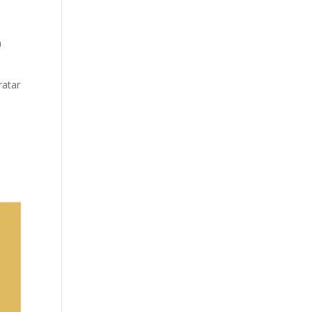
m
ratar