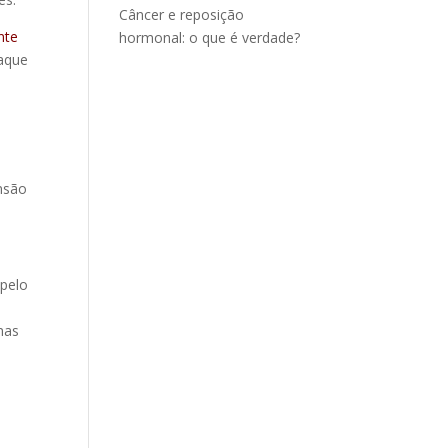
Câncer e reposição
nte
hormonal: o que é verdade?
taque
m
nsão
 pelo
mas