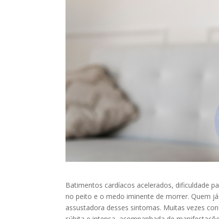
Batimentos cardíacos acelerados, dificuldade par
no peito e o medo iminente de morrer. Quem já
assustadora desses sintomas. Muitas vezes conf
súbita e intensa, acompanhada de manifestações